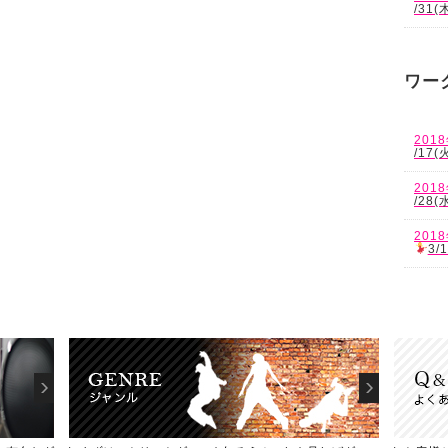
/31
ワー
201
/17(
201
/28
201
3/