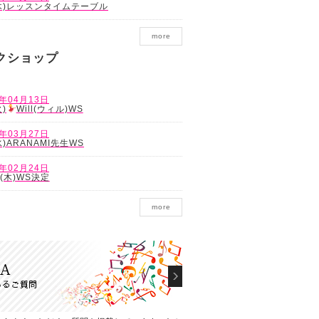
(木)レッスンタイムテーブル
more
クショップ
8年04月13日
火)
Will(ウィル)WS
8年03月27日
(水)ARANAMI先生WS
8年02月24日
1(木)WS決定
more