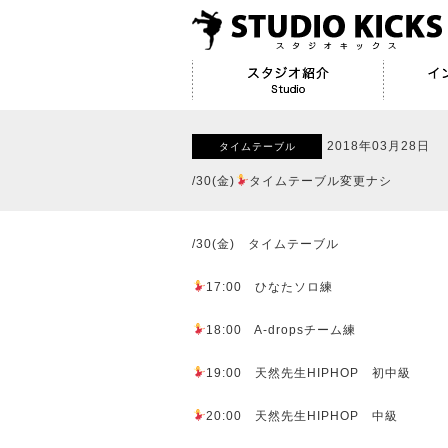
2018年03月28日
タイムテーブル
/30(金)
タイムテーブル変更ナシ
/30(金) タイムテーブル
17:00 ひなたソロ練
18:00 A-dropsチーム練
19:00 天然先生HIPHOP 初中級
20:00 天然先生HIPHOP 中級