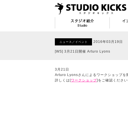
2016年03月19日
ニュース／イベント
[WS] 3月21日開催 Arturo Lyons
3月21日
Arturo Lyonsさんによるワークショップ
詳しくは[
ワークショップ
]をご確認ください